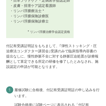
・日本フットケア・足病医学会認定師
・皮膚・排泄ケア認定看護師
・リンパ浮腫療法士 *
・リンパ浮腫保険診療医
・リンパ浮腫保険診療士
*
リンパ浮腫治療学会認定資格
付記有受講証明証をもちまして、｢弾性ストッキング・圧
迫療法コンダクター講習会｣受講のみで臨床指導内容書の
提出なしに、慢性静脈不全に対する静脈圧迫処置が診療報
酬として算定できる所定の研修を修了したとみなされ、施
設認定の申請が可能となります。
１
履修試験に合格後、付記有受講証明証の申し込みを行
います。
試験合格後に試験ページに表示される「付記有